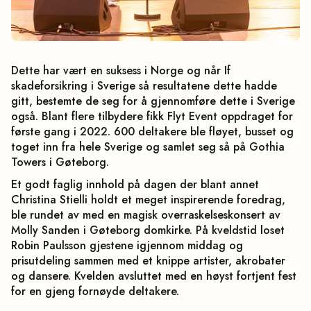
Dette har vært en suksess i Norge og når If
skadeforsikring i Sverige så resultatene dette hadde
gitt, bestemte de seg for å gjennomføre dette i Sverige
også. Blant flere tilbydere fikk Flyt Event oppdraget for
første gang i 2022. 600 deltakere ble fløyet, busset og
toget inn fra hele Sverige og samlet seg så på Gothia
Towers i Gøteborg.
Et godt faglig innhold på dagen der blant annet
Christina Stielli holdt et meget inspirerende foredrag,
ble rundet av med en magisk overraskelseskonsert av
Molly Sanden i Gøteborg domkirke. På kveldstid loset
Robin Paulsson gjestene igjennom middag og
prisutdeling sammen med et knippe artister, akrobater
og dansere. Kvelden avsluttet med en høyst fortjent fest
for en gjeng fornøyde deltakere.